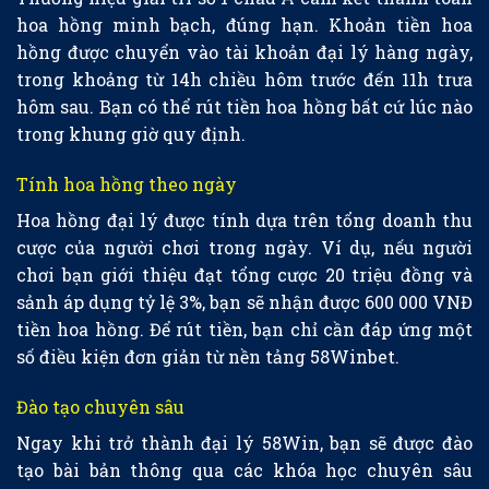
hoa hồng minh bạch, đúng hạn. Khoản tiền hoa
hồng được chuyển vào tài khoản đại lý hàng ngày,
trong khoảng từ 14h chiều hôm trước đến 11h trưa
hôm sau. Bạn có thể rút tiền hoa hồng bất cứ lúc nào
trong khung giờ quy định.
Tính hoa hồng theo ngày
Hoa hồng đại lý được tính dựa trên tổng doanh thu
cược của người chơi trong ngày. Ví dụ, nếu người
chơi bạn giới thiệu đạt tổng cược 20 triệu đồng và
sảnh áp dụng tỷ lệ 3%, bạn sẽ nhận được 600 000 VNĐ
tiền hoa hồng. Để rút tiền, bạn chỉ cần đáp ứng một
số điều kiện đơn giản từ nền tảng 58Winbet.
Đào tạo chuyên sâu
Ngay khi trở thành đại lý 58Win, bạn sẽ được đào
tạo bài bản thông qua các khóa học chuyên sâu