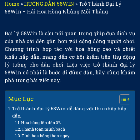
Home
»
HƯỚNG DẪN 58WIN
»
Trở Thành Đại Lý
58Win – Hái Hoa Hồng Khủng Mỗi Tháng
Đại lý 58Win là cầu nối quan trọng giúp đưa dịch vụ
của nhà cái đến gần hơn với cộng đồng người chơi.
Chương trình hợp tác với hoa hồng cao và chiết
khấu hấp dẫn, mang đến cơ hội kiếm tiền thụ động
lý tưởng cho dân chơi. Liệu việc trở thành đại lý
58Win có phải là bước đi đúng đắn, hãy cùng khám
phá trong bài viết này.
Mục Lục
Trở thành đại lý 58Win dễ dàng với thu nhập hấp
dẫn
Hoa hồng lên đến 3%
Thanh toán minh bạch
Tính hoa hồng theo ngày