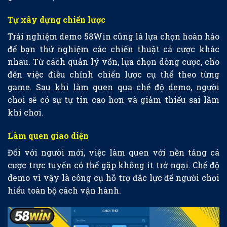
Tự xây dựng chiến lược
Trải nghiệm demo 58Win cũng là lựa chọn hoàn hảo
để bạn thử nghiệm các chiến thuật cá cược khác
nhau. Từ cách quản lý vốn, lựa chọn dòng cược, cho
đến việc điều chỉnh chiến lược cụ thể theo từng
game. Sau khi làm quen qua chế độ demo, người
chơi sẽ có sự tự tin cao hơn và giảm thiểu sai lầm
khi chơi.
Làm quen giao diện
Đối với người mới, việc làm quen với nền tảng cá
cược trực tuyến có thể gặp không ít trở ngại. Chế độ
demo vì vậy là công cụ hỗ trợ đắc lực để người chơi
hiểu toàn bộ cách vận hành.