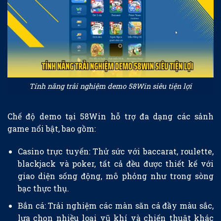
Tính năng trải nghiệm demo 58Win siêu tiện lợi
Chế độ demo tại 58Win hỗ trợ đa dạng các sảnh
game nổi bật, bao gồm:
Casino trực tuyến: Thử sức với baccarat, roulette,
blackjack và poker, tất cả đều được thiết kế với
giao diện sống động, mô phỏng như trong sòng
bạc thực thụ.
Bắn cá: Trải nghiệm các màn săn cá đầy màu sắc,
lựa chọn nhiều loại vũ khí và chiến thuật khác