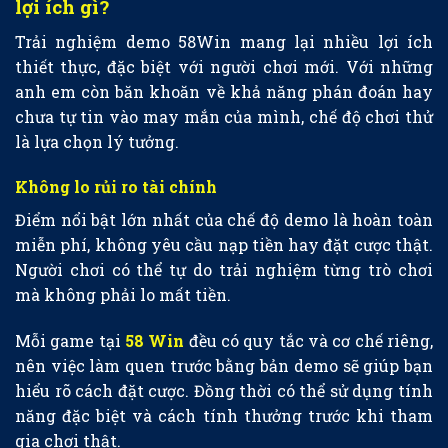
lợi ích gì?
Trải nghiệm demo 58Win mang lại nhiều lợi ích
thiết thực, đặc biệt với người chơi mới. Với những
anh em còn băn khoăn về khả năng phán đoán hay
chưa tự tin vào may mắn của mình, chế độ chơi thử
là lựa chọn lý tưởng.
Không lo rủi ro tài chính
Điểm nổi bật lớn nhất của chế độ demo là hoàn toàn
miễn phí, không yêu cầu nạp tiền hay đặt cược thật.
Người chơi có thể tự do trải nghiệm từng trò chơi
mà không phải lo mất tiền.
Mỗi game tại
58 Win
đều có quy tắc và cơ chế riêng,
nên việc làm quen trước bằng bản demo sẽ giúp bạn
hiểu rõ cách đặt cược. Đồng thời có thể sử dụng tính
năng đặc biệt và cách tính thưởng trước khi tham
gia chơi thật.