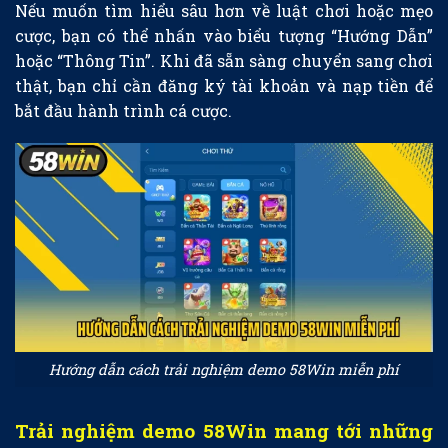
Nếu muốn tìm hiểu sâu hơn về luật chơi hoặc mẹo
cược, bạn có thể nhấn vào biểu tượng “Hướng Dẫn”
hoặc “Thông Tin”. Khi đã sẵn sàng chuyển sang chơi
thật, bạn chỉ cần đăng ký tài khoản và nạp tiền để
bắt đầu hành trình cá cược.
Hướng dẫn cách trải nghiệm demo 58Win miễn phí
Trải nghiệm demo 58Win mang tới những