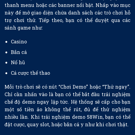
thanh menu hoặc các banner nổi bật. Nhấp vào mục
này để mở giao diện chứa danh sách các trò chơi hỗ
trợ chơi thử. Tiếp theo, bạn có thể duyệt qua các
sảnh game như:
Casino
Bắn cá
Nổ hũ
Cá cược thể thao
Mỗi trò chơi sẽ có nút “Chơi Demo” hoặc “Thử ngay”.
Chỉ cần nhấn vào là bạn có thể bắt đầu trải nghiệm
chế độ demo ngay lập tức. Hệ thống sẽ cấp cho bạn
một số tiền ảo không thể rút, đủ để thử nghiệm
nhiều lần. Khi trải nghiệm demo 58Win, bạn có thể
đặt cược, quay slot, hoặc bắn cá y như khi chơi thật.