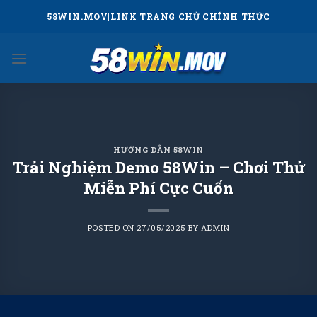
Skip
58WIN.MOV|LINK TRANG CHỦ CHÍNH THỨC
to
content
HƯỚNG DẪN 58WIN
Trải Nghiệm Demo 58Win – Chơi Thử
Miễn Phí Cực Cuốn
POSTED ON
27/05/2025
BY
ADMIN