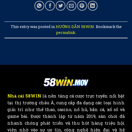
This entry was posted in
HƯỚNG DẪN 58WIN
. Bookmark the
permalink
.
Nhà cái 58WIN
là nền tảng cá cược trực tuyến nổi bật
tại thị trường châu Á, cung cấp đa dạng các loại hình
giải trí như thể thao, casino, nổ hũ, bắn cá, xổ số và
game bài. Được thành lập từ năm 2019, sân chơi đã
nhanh chóng phát triển và thu hút hàng triệu hội
viên nhờ vào sự uy tín, công nghệ hiện đại và hệ