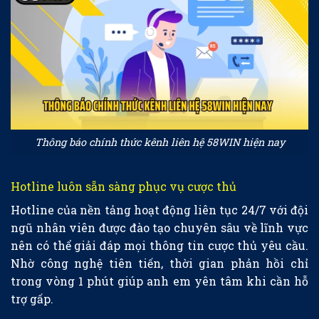
Thông báo chính thức kênh liên hệ 58WIN hiện nay
Hotline luôn sẵn sàng phục vụ cược thủ
Hotline của nền tảng hoạt động liên tục 24/7 với đội
ngũ nhân viên được đào tạo chuyên sâu về lĩnh vực
nên có thể giải đáp mọi thông tin cược thủ yêu cầu.
Nhờ công nghệ tiên tiến, thời gian phản hồi chỉ
trong vòng 1 phút giúp anh em yên tâm khi cần hỗ
trợ gấp.