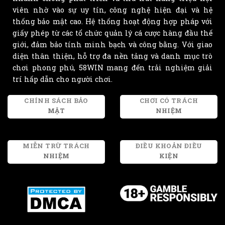
viên nhờ vào sự uy tín, công nghệ hiện đại và hệ
thống bảo mật cao. Hệ thống hoạt động hợp pháp với
giấy phép từ các tổ chức quản lý cá cược hàng đầu thế
giới, đảm bảo tính minh bạch và công bằng. Với giao
diện thân thiện, hỗ trợ đa nền tảng và danh mục trò
chơi phong phú, 58WIN mang đến trải nghiệm giải
trí hấp dẫn cho người chơi.
CHÍNH SÁCH BẢO
CHƠI CÓ TRÁCH
MẬT
NHIỆM
MIỄN TRỪ TRÁCH
ĐIỀU KHOẢN ĐIỀU
NHIỆM
KIỆN