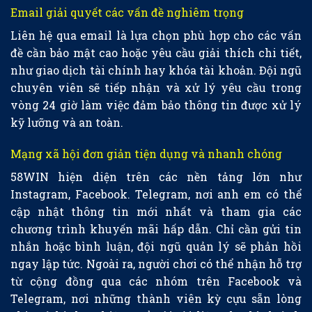
Email giải quyết các vấn đề nghiêm trọng
Liên hệ qua email là lựa chọn phù hợp cho các vấn
đề cần bảo mật cao hoặc yêu cầu giải thích chi tiết,
như giao dịch tài chính hay khóa tài khoản. Đội ngũ
chuyên viên sẽ tiếp nhận và xử lý yêu cầu trong
vòng 24 giờ làm việc đảm bảo thông tin được xử lý
kỹ lưỡng và an toàn.
Mạng xã hội đơn giản tiện dụng và nhanh chóng
58WIN hiện diện trên các nền tảng lớn như
Instagram, Facebook. Telegram, nơi anh em có thể
cập nhật thông tin mới nhất và tham gia các
chương trình khuyến mãi hấp dẫn. Chỉ cần gửi tin
nhắn hoặc bình luận, đội ngũ quản lý sẽ phản hồi
ngay lập tức. Ngoài ra, người chơi có thể nhận hỗ trợ
từ cộng đồng qua các nhóm trên Facebook và
Telegram, nơi những thành viên kỳ cựu sẵn lòng