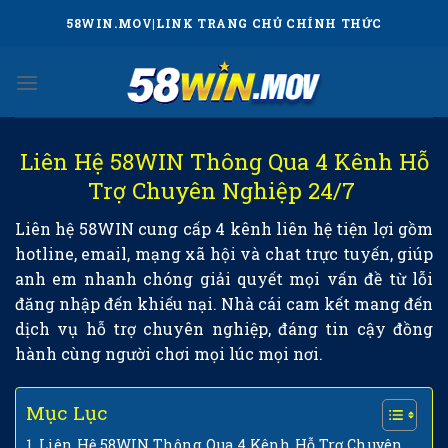
Skip
58WIN.MOV|LINK TRANG CHỦ CHÍNH THỨC
to
content
Liên Hệ 58WIN Thông Qua 4 Kênh Hỗ
Trợ Chuyên Nghiệp 24/7
Liên hệ 58WIN cung cấp 4 kênh liên hệ tiện lợi gồm
hotline, email, mạng xã hội và chat trực tuyến, giúp
anh em nhanh chóng giải quyết mọi vấn đề từ lỗi
đăng nhập đến khiếu nại. Nhà cái cam kết mang đến
dịch vụ hỗ trợ chuyên nghiệp, đáng tin cậy đồng
hành cùng người chơi mọi lúc mọi nơi.
Mục Lục
Liên Hệ 58WIN Thông Qua 4 Kênh Hỗ Trợ Chuyên