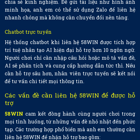
chia sẻ kinh nghiệm. Để gửi tài liệu như hình ảnh
minh họa, anh em có thể sử dụng Zalo để liên hệ
nhanh chóng mà không cần chuyển đổi nền tảng.
Chatbot trực tuyến
Hệ thống chatbot khi liên hệ 58WIN được tích hợp
trí tuệ nhân tạo AI hiện đại hỗ trợ hơn 10 ngôn ngữ.
Người chơi chỉ cần nhập câu hỏi hoặc mô tả vấn đề,
AI sẽ phân tích và cung cấp hướng dẫn tức thì. Nếu
cần hỗ trợ sâu hơn, nhân viên trực tuyến sẽ kết nối
để tư vấn chi tiết mọi thông tin.
Các vấn đề cần liên hệ 58WIN để được hỗ
trợ
58WIN
cam kết đồng hành cùng người chơi trong
mọi tình huống, từ những vấn đề nhỏ nhặt đến phức
tạp. Các trường hợp phổ biến mà anh em thường cần
liên hệ 58WIN để nhận hỗ trợ bao gồm: