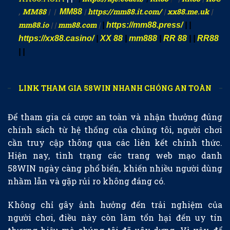
,
MM88
| |
|
https://mm88.it.com/
|
xx88.me.uk
|
MM88
mm88.io
| |
mm88.com
|
|
https://mm88.press/
| |
https://xx88.casino/
|
XX 88
|
mm888
|
RR 88
| |
RR88
| |
LINK THAM GIA 58WIN NHANH CHÓNG AN TOÀN
Để tham gia cá cược an toàn và nhận thưởng đúng
chính sách từ hệ thống của chúng tôi, người chơi
cần truy cập thông qua các liên kết chính thức.
Hiện nay, tình trạng các trang web mạo danh
58WIN ngày càng phổ biến, khiến nhiều người dùng
nhầm lẫn và gặp rủi ro không đáng có.
Không chỉ gây ảnh hưởng đến trải nghiệm của
người chơi, điều này còn làm tổn hại đến uy tín