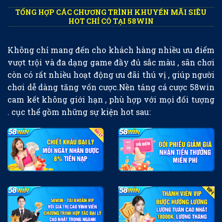
TỔNG HỢP CÁC CHƯƠNG TRÌNH KHUYẾN MÃI SIÊU
HOT CHỈ CÓ TẠI 58WIN
Không chỉ mang đến cho khách hàng nhiều ưu điểm
vượt trội và đa dạng game đầy đủ sắc màu , sân chơi
còn có rất nhiều hoạt động ưu đãi thú vị , giúp người
chơi dễ dàng tăng vốn cược.Nền tảng cá cược 58win
cam kết không giới hạn , phù hợp với mọi đối tượng
. cục thể gồm những sự kiện hot sau: