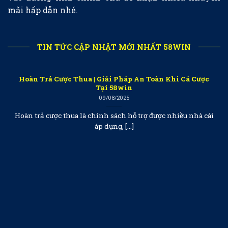
mãi hấp dẫn nhé.
TIN TỨC CẬP NHẬT MỚI NHẤT 58WIN
Hoàn Trả Cược Thua | Giải Pháp An Toàn Khi Cá Cược
Tại 58win
09/08/2025
Hoàn trả cược thua là chính sách hỗ trợ được nhiều nhà cái
áp dụng, […]