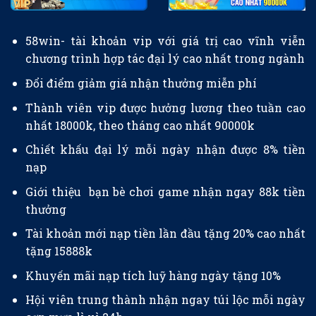
58win- tài khoản vip với giá trị cao vĩnh viễn
chương trình hợp tác đại lý cao nhất trong ngành
Đổi điểm giảm giá nhận thưởng miễn phí
Thành viên vip được hưởng lương theo tuần cao
nhất 18000k, theo tháng cao nhất 90000k
Chiết khấu đại lý mỗi ngày nhận được 8% tiền
nạp
Giới thiệu bạn bè chơi game nhận ngay 88k tiền
thưởng
Tài khoản mới nạp tiền lần đầu tặng 20% cao nhất
tặng 15888k
Khuyến mãi nạp tích luỹ hàng ngày tặng 10%
Hội viên trung thành nhận ngay túi lộc mỗi ngày