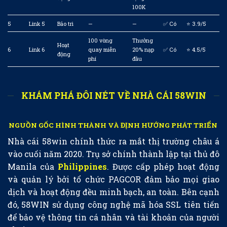
100K
5
Link 5
Bảo trì
—
—
✅ Có
⭐ 3.9/5
100 vòng
Thưởng
Hoạt
6
Link 6
quay miễn
20% nạp
✅ Có
⭐ 4.5/5
động
phí
đầu
KHÁM PHÁ ĐÔI NÉT VỀ NHÀ CÁI 58WIN
NGUỒN GỐC HÌNH THÀNH VÀ ĐỊNH HƯỚNG PHÁT TRIỂN
Nhà cái 58win chính thức ra mắt thị trường châu á
vào cuối năm 2020. Trụ sở chính thành lập tại thủ đô
Manila của
Philippines
. Được cấp phép hoạt động
và quản lý bởi tổ chức PAGCOR đảm bảo mọi giao
dịch và hoạt động đều minh bạch, an toàn. Bên cạnh
đó, 58WIN sử dụng công nghệ mã hóa SSL tiên tiến
để bảo vệ thông tin cá nhân và tài khoản của người