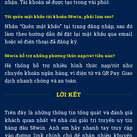
nhận. Tài khoản sẽ được tạo trong vài phút.
Tôi quên mật khẩu tài khoản 58win, phải làm sao?
Nhấn “Quên mật khẩu” tại trang đăng nhập, sau đó
làm theo hướng dẫn để đặt lại mật khẩu qua email
hoặc số điện thoại đã đăng ký.
58win hỗ trợ những phương thức nạp/rút tiền nào?
Hệ thống hỗ trợ nhiều hình thức nạp/rút như
chuyển khoản ngân hàng, ví điện tử và QR Pay. Giao
dịch nhanh chóng và an toàn.
LỜI KẾT
Trên đây là những thông tin tổng quát và đánh giá
khách quan nhất về nhà cái giải trí truyến uy tín
hàng đầu 58win. Anh em hãy nhanh tay truy cập
vào đường link chính chủ để nhận nhiều khuyến