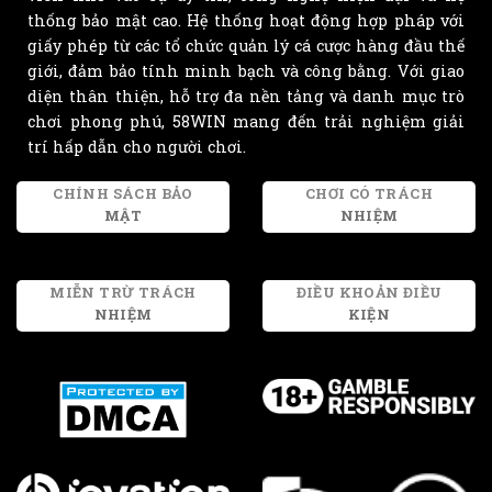
thống bảo mật cao. Hệ thống hoạt động hợp pháp với
giấy phép từ các tổ chức quản lý cá cược hàng đầu thế
giới, đảm bảo tính minh bạch và công bằng. Với giao
diện thân thiện, hỗ trợ đa nền tảng và danh mục trò
chơi phong phú, 58WIN mang đến trải nghiệm giải
trí hấp dẫn cho người chơi.
CHÍNH SÁCH BẢO
CHƠI CÓ TRÁCH
MẬT
NHIỆM
MIỄN TRỪ TRÁCH
ĐIỀU KHOẢN ĐIỀU
NHIỆM
KIỆN